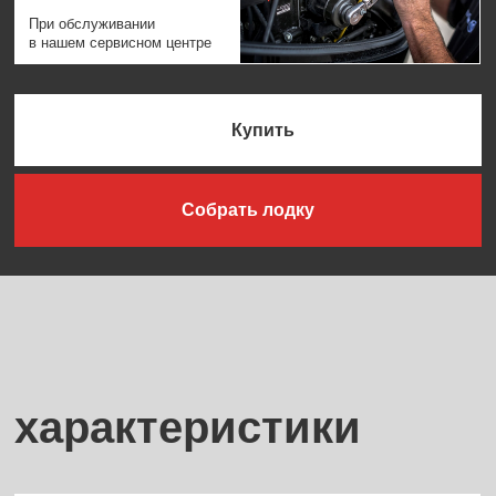
характеристики
4/3
Толщина днища/бортов,
мм
Длина, м
6,8
Ширина, м
2,5
Угол килеватости на миделе, °
26
Угол килеватости на транце, °
19
0,635
Высота транца, м
300
Мощность двигателя макс., л. с.
Пассажировместимость, чел.
6
Грузоподъемность, кг
700
Вес (без ПМ), кг
1100