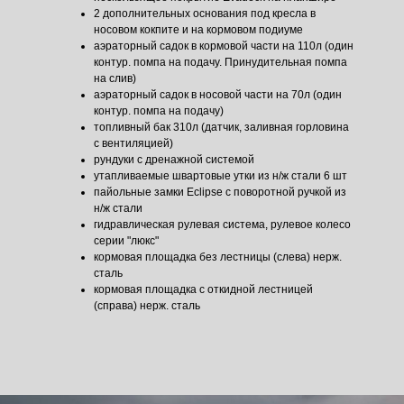
Соберите свою
2 дополнительных основания под кресла в
носовом кокпите и на кормовом подиуме
лодку:
Albakore
680
аэраторный садок в кормовой части на 110л (один
Fish
контур. помпа на подачу. Принудительная помпа
на слив)
аэраторный садок в носовой части на 70л (один
контур. помпа на подачу)
топливный бак 310л (датчик, заливная горловина
с вентиляцией)
рундуки c дренажной системой
Индивидуальный набор комплектации для катера
утапливаемые швартовые утки из н/ж стали 6 шт
или лодки. Уровень оснащения и комфорта.
пайольные замки Eclipse с поворотной ручкой из
н/ж стали
Подобрать конфигурацию
гидравлическая рулевая система, рулевое колесо
серии "люкс"
кормовая площадка без лестницы (слева) нерж.
сталь
кормовая площадка с откидной лестницей
(справа) нерж. сталь
Отзывы