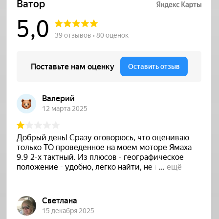
Ватор на карте Краснодарского края — Яндекс Карты
Выставка Яхт и Катеров в
Саратове 31 июля - 2 августа 2026
года "лодкахаус" Саратов, Усть-
Курдюм, ул. Крайняя д. 1
В Саратове с 31 июля по 2 августа 2026 года
впервые пройдёт Выставка яхт и
катеров, и компания "Albakore" примет в ней
участие.
20.07.2026