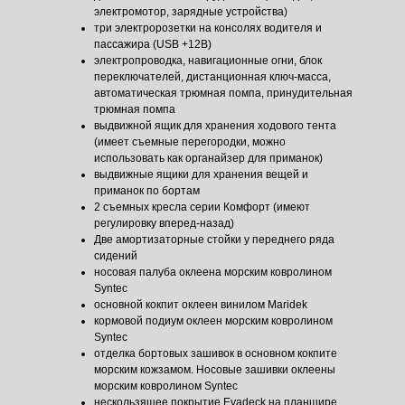
электромотор, зарядные устройства)
три электророзетки на консолях водителя и
пассажира (USB +12В)
электропроводка, навигационные огни, блок
переключателей, дистанционная ключ-масса,
автоматическая трюмная помпа, принудительная
трюмная помпа
выдвижной ящик для хранения ходового тента
(имеет съемные перегородки, можно
использовать как органайзер для приманок)
выдвижные ящики для хранения вещей и
приманок по бортам
2 съемных кресла серии Комфорт (имеют
регулировку вперед-назад)
Две амортизаторные стойки у переднего ряда
сидений
носовая палуба оклеена морским ковролином
Syntec
основной кокпит оклеен винилом Maridek
кормовой подиум оклеен морским ковролином
Syntec
отделка бортовых зашивок в основном кокпите
морским кожзамом. Носовые зашивки оклеены
морским ковролином Syntec
нескользящее покрытие Evadeck на планшире