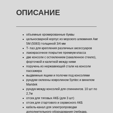
ОПИСАНИЕ
объемные хромированные буквы
цельносварной корпус из морского алюминия Амг
5М (5083) толщиной 3/4 мм
Т- паз для крепления различных аксессуаров
лакокрасочное покрытие премиум класса
две консоли с остеклением (закаленное стекло),
форточкой и калиткой между ними
поручень из нержавеющей стали на консоли
пассажира
выдвижные ящики и полочки под консолями
рундуки оклеены ковролином Syntec и винилом
Maridek
рундук между консолей для спиннингов. 10 шт по
2,7м
отсек для тяговых АКБ (для 3 шт)
отсек для стартового и сервисного АКБ
кабель-канал для электропроводки
дополнительного оборудования (лебедка,