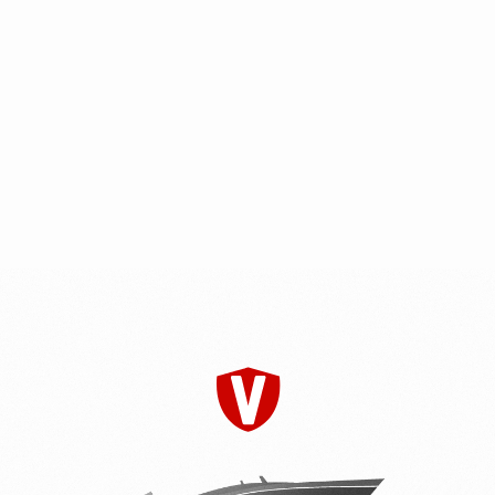
меню
ALBAKORE 680
Fish
5.720.000 руб.
от