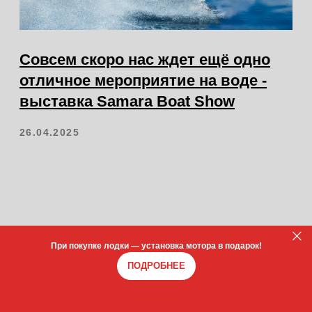
Сайт разработал: Denva
@2024 VATOR . Все права защищены
При покупке лодки — установка мотора в подарок!
ПОДРОБНЕЕ