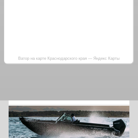
Начинаем знакомить вас с
моделями, которые будут
представлены на Samara Boat
Show от завода VBOATS.
06.05.2025