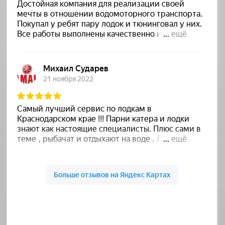
Ватор на карте Краснодарского края — Яндекс Карты
Выставка Яхт и Катеров в
Саратове 31 июля - 2 августа 2026
года "лодкахаус" Саратов, Усть-
Курдюм, ул. Крайняя д. 1
В Саратове с 31 июля по 2 августа 2026 года
впервые пройдёт Выставка яхт и
катеров, и компания "Albakore" примет в ней
участие.
20.07.2026