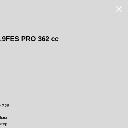
9.9FES PRO 362 cc
 7.28
.1мм
ртер