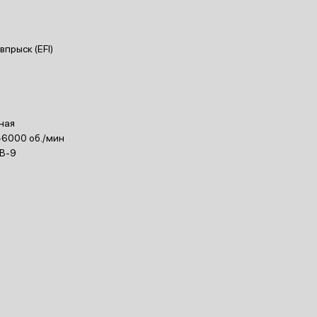
прыск (EFI)
ная
-6000 об./мин
EB-9