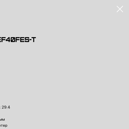
EF40FES-T
: 29.4
5мм
ртер