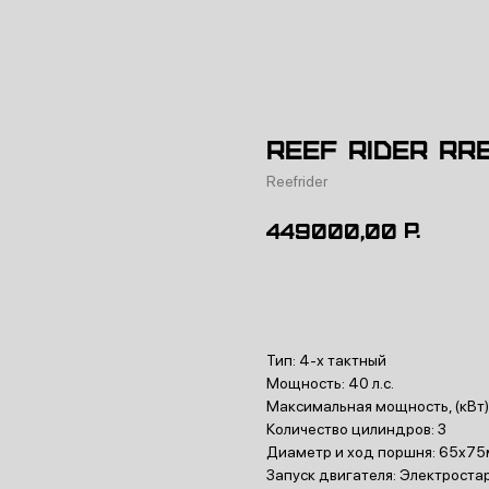
Reef Rider RR
Reefrider
р.
449000,00
Купить
Тип: 4-х тактный
Мощность: 40 л.с.
Максимальная мощность, (кВт)
Количество цилиндров: 3
Диаметр и ход поршня: 65x7
Запуск двигателя: Электроста