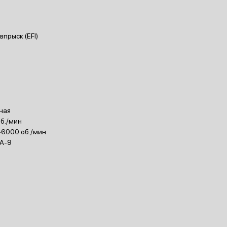
прыск (EFI)
ная
об./мин
-6000 об./мин
EA-9