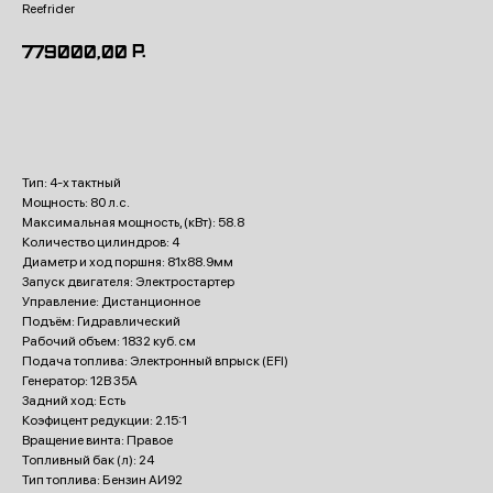
Reefrider
р.
779000,00
Купить
Тип: 4-х тактный
Мощность: 80 л.с.
Максимальная мощность, (кВт): 58.8
Количество цилиндров: 4
Диаметр и ход поршня: 81x88.9мм
Запуск двигателя: Электростартер
Управление: Дистанционное
Подъём: Гидравлический
Рабочий объем: 1832 куб. см
Подача топлива: Электронный впрыск (EFI)
Генератор: 12В 35А
Задний ход: Есть
Коэфицент редукции: 2.15:1
Вращение винта: Правое
Топливный бак (л): 24
Тип топлива: Бензин АИ92