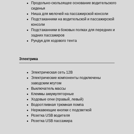
Продольно-скользящее основание водительского
сиденья
Ниша для мелочей на пассажирской консоли
Подстаканники на водительской и пассажирской
консоли
Подстаканники в боковых полках для передних и
задних пассажиров
Индивидуальный набор комплектации для катера
Рундук для ходового тента
или лодки. Уровень оснащения и комфорта.
Подобрать конфигурацию
Электрика
Электрическая сеть 12В
Электрические компоненты подключены
заводским жгутом
Выключатель массы
Клеммы аккумуляторные
Отзывы
Ходовые огни (правый, левый)
Водоотливная трюмная помпа
Нержавеющие кнопки с подсветкой
Розетка USB водителя
Розетка USB пассажира