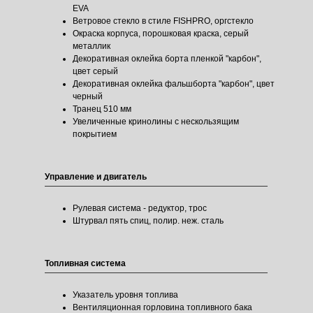
EVA
Ветровое стекло в стиле FISHPRO, оргстекло
Окраска корпуса, порошковая краска, серый
металлик
Декоративная оклейка борта пленкой "карбон",
цвет серый
Декоративная оклейка фальшборта "карбон", цвет
черный
Транец 510 мм
Увеличенные кринолины с нескользящим
покрытием
Управление и двигатель
Рулевая система - редуктор, трос
Штурвал пять спиц, полир. неж. сталь
Топливная система
Указатель уровня топлива
Вентиляционная горловина топливного бака