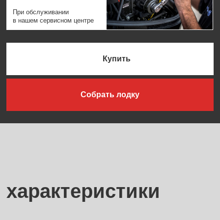
характеристики
4/4
Толщина днища/бортов,
мм
Длина, м
5,6
Ширина, м
1,94
Высота борта на миделе, м
0,99
Угол килеватости на транце, °
14
0,635
Высота транца, м
130
Мощность двигателя макс., л. с.
Вес, кг
525
Грузоподъемность, кг
625
Пассажировместимость, чел.
5
Стационарный топливный бак
115 л