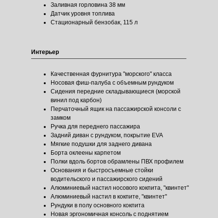
Заливная горловина 38 мм
Датчик уровня топлива
Стационарный бензобак, 115 л
Интерьер
Качественная фурнитура "морского" класса
Носовая фиш-палуба с объемным рундуком
Сидения передние складывающиеся (морской
винил под карбон)
Перчаточный ящик на пассажирской консоли с
замком
Ручка для переднего пассажира
Задний диван с рундуком, покрытие EVA
Мягкие подушки для заднего дивана
Борта оклеены карпетом
Полки вдоль бортов обрамлены ПВХ профилем
Основания и быстросъемные стойки
водительского и пассажирского сидений
Алюминиевый настил носового кокпита, "квинтет"
Соберите свою
Алюминиевый настил в кокпите, "квинтет"
Рундуки в полу основного кокпита
лодку:
YAVA XL Fish
Новая эргономичная консоль с поднятием