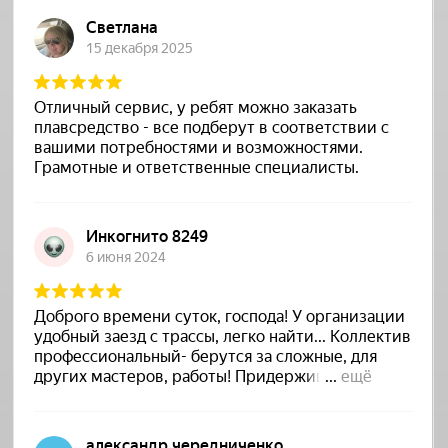
Начинаем знакомить вас с
моделями, которые будут
представлены на Samara Boat
Show от завода VBOATS.
06.05.2025
На прошлой неделе добрались на