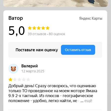
Ватор на карте Краснодарского края — Яндекс Карты
Выставка Яхт и Катеров в
Саратове 31 июля - 2 августа 2026
года "лодкахаус" Саратов, Усть-
Курдюм, ул. Крайняя д. 1
В Саратове с 31 июля по 2 августа 2026 года
впервые пройдёт Выставка яхт и
катеров, и компания "Albakore" примет в ней
участие.
20.07.2026